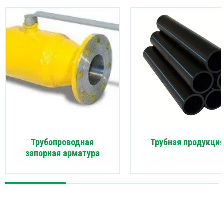
Краны
Заглу
Заглу
Седел
давле
Седел
Ремон
Трубопроводная
Трубная продукци
запорная арматура