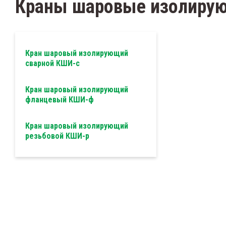
Краны шаровые изолиру
артнёрам Строителям
Тройник электросвар
Втулка под фланец
11
удлиненная SDR 11, S
Краны шаровые подз
на ПЭ Газопровод
Заглушка электросва
Заглушка (спигот) SDR
Кран шаровый изолирующий
11
SDR17
сварной КШИ-с
Седельный патрубок 
Кран шаровый изолирующий
врезки под давление
фланцевый КШИ-ф
электросварной SDR 1
Кран шаровый изолирующий
Седельный патрубок
резьбовой КШИ-р
электросварной SDR 1
Ремонтная седельная
накладка SDR 11