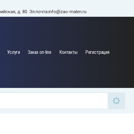
фийская, д. 80. Эл.почта:info@zao-malen.ru
Услуги
Заказ on-line
Контакты
Регистрация